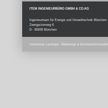
ITEM INGENIEURBÜRO GMBH & CO.KG
Ingenieurteam für Energie und Umwelttechnik München
Zwergackerweg 6
D - 80939 München
Umsetzung:
Lanzinger
-
Webdesign
&
Suchmaschinenoptim