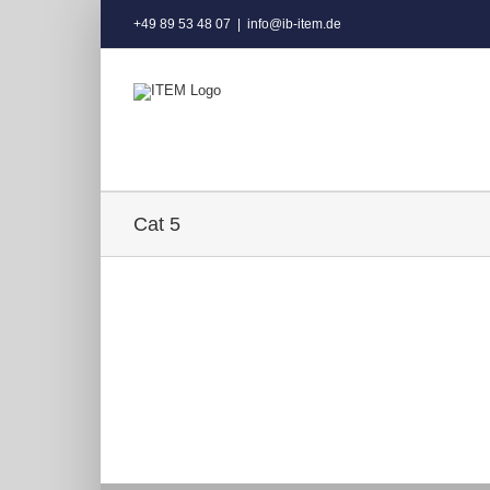
+49 89 53 48 07
|
info@ib-item.de
Cat 5
Curabitur Malada
Cat 3
Cat 5