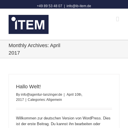
+49 89 53 48 07
|
info@ib-item.de
Monthly Archives:
April
2017
Hallo Welt!
By
info@agentur-lanzinger.de
|
April 10th,
2017
|
Categories:
Allgemein
Willkommen zur deutschen Version von WordPress. Dies
ist der erste Beitrag. Du kannst ihn bearbeiten oder