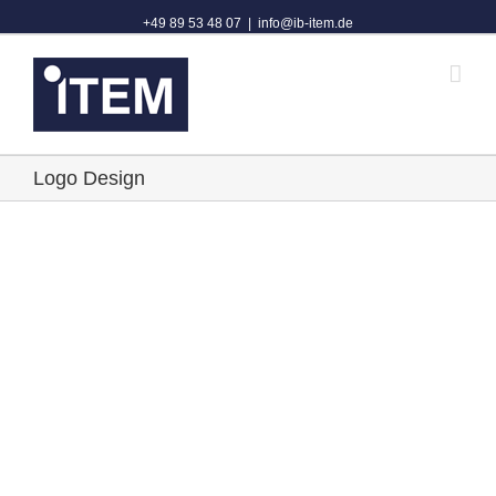
+49 89 53 48 07
|
info@ib-item.de
Logo Design